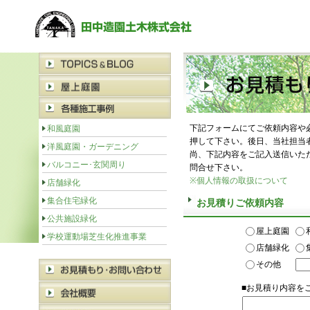
下記フォームにてご依頼内容や
和風庭園
押して下さい。後日、当社担当
洋風庭園・ガーデニング
尚、下記内容をご記入送信いた
バルコニー･玄関周り
問合せ下さい。
※個人情報の取扱について
店舗緑化
集合住宅緑化
お見積りご依頼内容
公共施設緑化
屋上庭園
学校運動場芝生化推進事業
店舗緑化
その他
■お見積り内容を